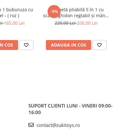
în 1 buburuza cu
Trotinetă pliabilă 5 în 1 cu
Trotineta 
-9%
-19%
l - ( roz )
scaun, ghidon reglabil și mâner
lum
parental - Roz
ei
165,00 Lei
220,00 Lei
200,00 Lei
159,0
N COS
ADAUGA IN COS
ADAUG
SUPORT CLIENTI
LUNI - VINERI 09:00-
16:00
contact@zukitoys.ro