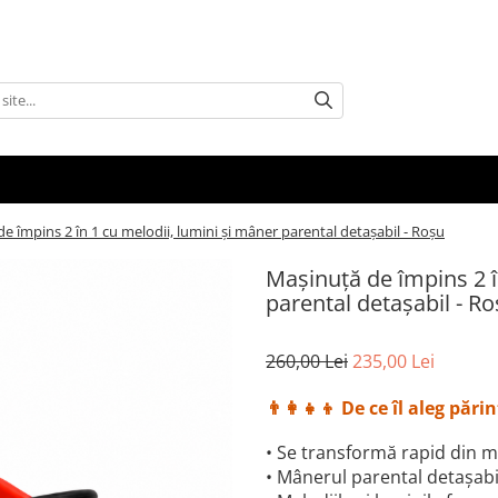
e împins 2 în 1 cu melodii, lumini și mâner parental detașabil - Roșu
Mașinuță de împins 2 î
parental detașabil - R
260,00 Lei
235,00 Lei
👨‍👩‍👧‍👦 De ce îl aleg părin
• Se transformă rapid din m
• Mânerul parental detașabil