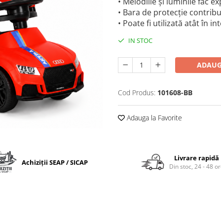
• Melodiile și luminile fac e
• Bara de protecție contribui
• Poate fi utilizată atât în in
IN STOC
ADAUG
Cod Produs:
101608-BB
Adauga la Favorite
Livrare rapidă
Achiziții SEAP / SICAP
Din stoc, 24 - 48 o