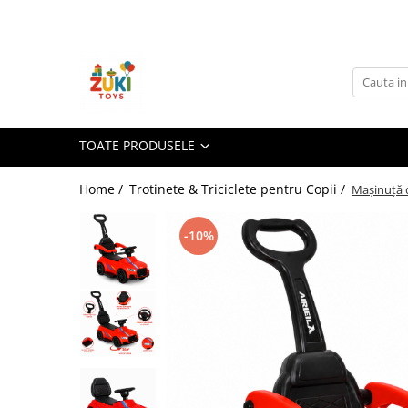
Toate Produsele
Jucarii pentru calatorii
Pachete ZukiToys
Recomandari Zuki
TOATE PRODUSELE
Cadouri pentru Copii
Home /
Trotinete & Triciclete pentru Copii /
Mașinuță d
Cadouri Aniversare
Cadouri de Sarbatori
-10%
Cadouri dupa Buget
Cadouri sub 59 lei
Cadouri sub 99 lei
Cadouri sub 149 lei
Jucarii pe Varsta Copilului
0–12 luni
1–2 ani