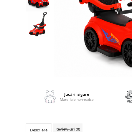
2–3 ani
3–4 ani
4–6 ani
6–8 ani
Jucarii sub 59 lei
Carti & Activitati pentru Copii
Busy Book & Carti Interactive
Carti de Colorat & Activitati
Creative
Distribuie
Carti cu Apa & Reutilizabile
pe
Camera Copilului
Facebook
Jucării sigure
Balansoare & Covorase de Joaca
Materiale non-toxice
Carusele & Jucarii pentru Patut
Corturi & Spatii de Joaca
Depozitare & Organizare Jucarii
Review-uri
(0)
Descriere