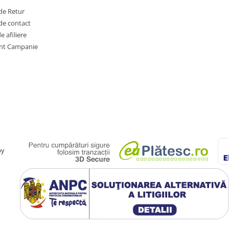
de Retur
de contact
 afiliere
nt Campanie
by