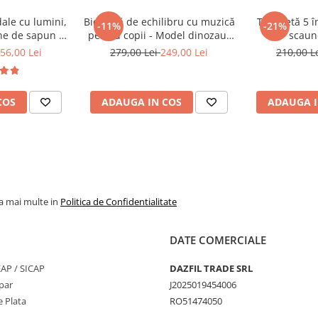
ră
dale cu lumini,
Bicicletă de echilibru cu muzică
Trotinetă 5 
-11%
-21%
ne de sapun -
pentru copii - Model dinozaur
scaune
priile abilități
tru
verde
56,00 Lei
279,00 Lei
249,00 Lei
210,00 L
r
lor
ncțiilor interactive
COS
ADAUGA IN COS
ADAUGA I
 care susțin dezvoltarea
la mai multe in
Politica de Confidentialitate
mobilității
DATE COMERCIALE
SEAP / SICAP
DAZFIL TRADE SRL
par
J2025019454006
 Plata
RO51474050