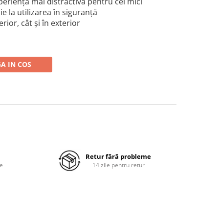
xperiența mai distractivă pentru cei mici
e la utilizarea în siguranță
terior, cât și în exterior
A IN COS
Retur fără probleme
re
14 zile pentru retur