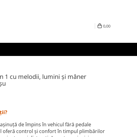
0,00
n 1 cu melodii, lumini și mâner
oșu
ții?
așinuță de împins în vehicul fără pedale
 oferă control și confort în timpul plimbărilor