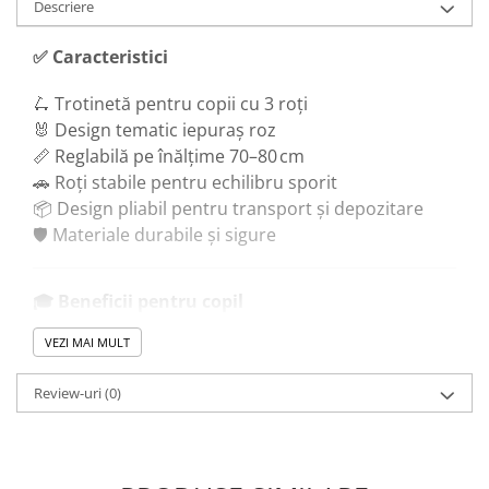
Trenulete & Seturi Feroviare
Descriere
Invatare prin Joaca
✅
Caracteristici
Jucarii pentru Dezvoltare
🛴 Trotinetă pentru copii cu 3 roți
🐰 Design tematic iepuraș roz
📏 Reglabilă pe înălțime 70–80 cm
🚗 Roți stabile pentru echilibru sporit
📦 Design pliabil pentru transport și depozitare
🛡️ Materiale durabile și sigure
🎓
Beneficii pentru copil
VEZI MAI MULT
🦵 Dezvoltă echilibrul și coordonarea
💪 Încurajează activitatea fizică în aer liber
Review-uri
(0)
😊 Stimulează autodiversiunea și distracția
👀 Imbunătățește percepția spațială și orientarea
🧠 Crește independența și încrederea copilului