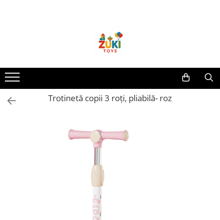
Toate Produsele
Jucarii pentru calatorii
Pachete ZukiToys
Recomandari Zuki
Cadouri pentru Copii
Trotinetă copii 3 roți, pliabilă- roz
Cadouri Aniversare
Cadouri de Sarbatori
Cadouri dupa Buget
Cadouri sub 59 lei
Cadouri sub 99 lei
Cadouri sub 149 lei
Jucarii pe Varsta Copilului
0–12 luni
1–2 ani