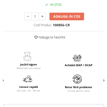
Masinute Electrice
IN STOC
Role si Skateboard
Trotinete & Triciclete pentru Copii
ADAUGA IN COS
Joaca de Vara & Apa
Cod Produs:
100856-CR
Piscina & Joaca cu Apa
Colaci & Saltele Gonflabile
Adauga la Favorite
Jucarii pentru Plaja
Joaca in Aer Liber
Toate Jucariile pentru Copii
Jucarii Educative & Invatare
Jucării sigure
Achiziții SEAP / SICAP
Materiale non-toxice
Jucarii Interactive & Sensoriale
Jucarii pentru Bebe (0–2 ani)
Jocuri de Constructie & Asamblare
Livrare rapidă
Retur fără probleme
Din stoc, 24 - 48 ore
14 zile pentru retur
Puzzle & Jocuri de Logica
Jucarii din Lemn Natural