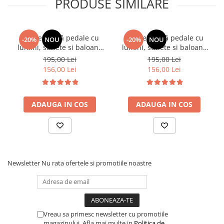
PRODUSE SIMILARE
🎯
Ideal pentru
✔ Copii mici și preșcolari
Bicicletă fără pedale cu
Bicicletă fără pedale cu
-20%
NOU
-20%
NOU
✔ Plimbări distractive în parc sau grădină
lumini, sunete si baloane
lumini, sunete si baloane
de sapun - roz
de sapun - albastru
✔ Dezvoltare motrică și joacă activă
195,00 Lei
195,00 Lei
156,00 Lei
156,00 Lei
✔ Cadouri pentru zile de naștere sau sărbători
ADAUGA IN COS
ADAUGA IN COS
Newsletter
Nu rata ofertele si promotiile noastre
Vreau sa primesc newsletter cu promotiile
magazinului. Afla mai multe in
Politica de