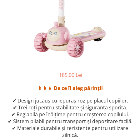
2–3 ani
3–4 ani
4–6 ani
6–8 ani
Jucarii sub 59 lei
Carti & Activitati pentru Copii
Busy Book & Carti Interactive
Carti de Colorat & Activitati
185,00 Lei
Creative
Carti cu Apa & Reutilizabile
👨‍👩‍👧
De ce îl aleg părinții
Camera Copilului
✔ Design jucăuș cu iepuraș roz pe placul copiilor.
Balansoare & Covorase de Joaca
✔ Trei roți pentru stabilitate și siguranță sporită.
✔ Reglabilă pe înălțime pentru creșterea copilului.
Carusele & Jucarii pentru Patut
✔ Sistem pliabil pentru transport și depozitare facilă.
Corturi & Spatii de Joaca
✔ Materiale durabile și rezistente pentru utilizare
Depozitare & Organizare Jucarii
zilnică.