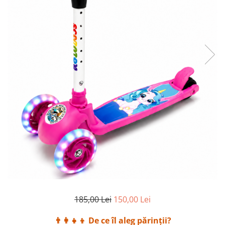
185,00 Lei
150,00 Lei
👨‍👩‍👧‍👦 De ce îl aleg părinții?