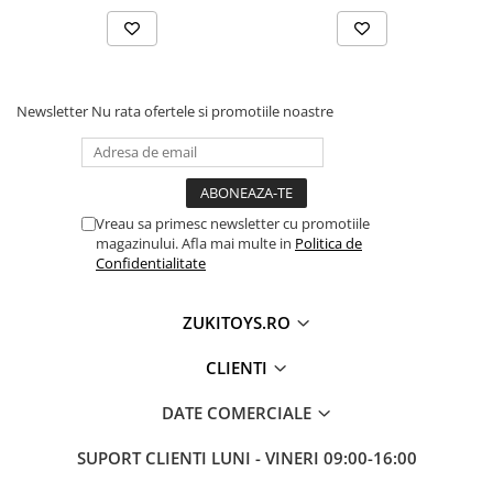
• Face parte din categoria de jucarii educative care
susțin dezvoltarea prin mișcare și joacă activă
🎯 Ideal pentru:
Newsletter
Nu rata ofertele si promotiile noastre
• Copii cu vârsta între 3 și 8 ani
• Fetițe aflate la începutul utilizării trotinetelor
• Activități recreative în parc, curte sau pe alei
Vreau sa primesc newsletter cu promotiile
• Cadouri pentru aniversări și ocazii speciale
magazinului. Afla mai multe in
Politica de
Confidentialitate
ZUKITOYS.RO
CLIENTI
DATE COMERCIALE
SUPORT CLIENTI
LUNI - VINERI 09:00-16:00