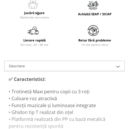
Jucării sigure
Achiziții SEAP / SICAP
Materiale non-toxice
Livrare rapidă
Retur fără probleme
Din stoc, 24 - 48 ore
14 zile pentru retur
Descriere
✅ Caracteristici:
• Trotinetă Maxi pentru copii cu 3 roți
• Culoare roz atractivă
• Funcții muzicale și luminoase integrate
• Ghidon tip T realizat din oțel
• Platformă realizată din PP cu bază metalică
pentru rezistență sporită