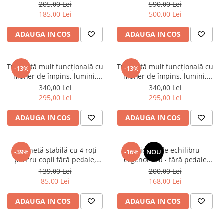
(verde)
205,00 Lei
590,00 Lei
185,00 Lei
500,00 Lei
ADAUGA IN COS
ADAUGA IN COS
Tricicletă multifuncțională cu
Tricicletă multifuncțională cu
-13%
-13%
mâner de împins, lumini,
mâner de împins, lumini,
sunete și acoperiș - Albastru
sunete și acoperiș - Roz
340,00 Lei
340,00 Lei
295,00 Lei
295,00 Lei
ADAUGA IN COS
ADAUGA IN COS
Trotinetă stabilă cu 4 roți
Bicicletă de echilibru
-39%
-16%
NOU
pentru copii fără pedale,
ergonomică - fără pedale
multicolor
(albastru)
139,00 Lei
200,00 Lei
85,00 Lei
168,00 Lei
ADAUGA IN COS
ADAUGA IN COS