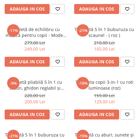
2–3 ani
ADAUGA IN COS
ADAUGA IN COS
3–4 ani
4–6 ani
Bicicletă de echilibru cu
Trotinetă 5 în 1 buburuza cu
-11%
-21%
muzică pentru copii - Model
scaunel - ( roz )
6–8 ani
dinozaur verde
279,00 Lei
210,00 Lei
Jucarii sub 59 lei
249,00 Lei
165,00 Lei
Carti & Activitati pentru Copii
Busy Book & Carti Interactive
ADAUGA IN COS
ADAUGA IN COS
Carti de Colorat & Activitati
Creative
Trotinetă pliabilă 5 în 1 cu
Trotineta copii 3-in-1 cu roti
-9%
-19%
Carti cu Apa & Reutilizabile
scaun, ghidon reglabil și
luminoase (roz)
mâner parental - Roz
220,00 Lei
159,00 Lei
Camera Copilului
200,00 Lei
129,00 Lei
Balansoare & Covorase de Joaca
Carusele & Jucarii pentru Patut
ADAUGA IN COS
ADAUGA IN COS
Corturi & Spatii de Joaca
Depozitare & Organizare Jucarii
Trotinetă 5 în 1 buburuza cu
Trotinetă cu aburi, sunete și
-21%
-15%