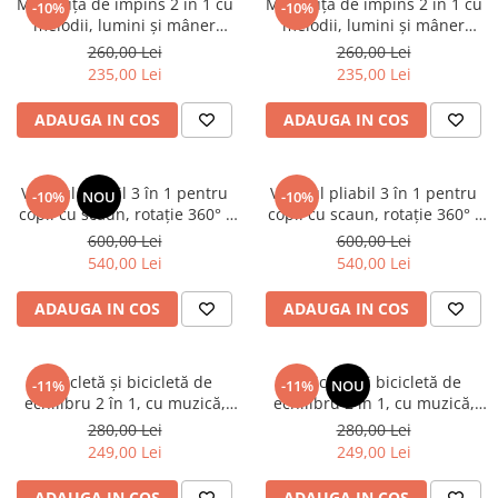
Mașinuță de împins 2 în 1 cu
Mașinuță de împins 2 în 1 cu
-10%
-10%
melodii, lumini și mâner
melodii, lumini și mâner
parental detașabil - Roșu
parental detașabil - Albastru
260,00 Lei
260,00 Lei
235,00 Lei
235,00 Lei
ADAUGA IN COS
ADAUGA IN COS
Vehicul pliabil 3 în 1 pentru
Vehicul pliabil 3 în 1 pentru
-10%
NOU
-10%
copii cu scaun, rotație 360° -
copii cu scaun, rotație 360° -
Blue
Roz
600,00 Lei
600,00 Lei
540,00 Lei
540,00 Lei
ADAUGA IN COS
ADAUGA IN COS
Tricicletă și bicicletă de
Tricicletă și bicicletă de
-11%
-11%
NOU
echilibru 2 în 1, cu muzică,
echilibru 2 în 1, cu muzică,
lumini și pedale detașabile -
lumini și pedale detașabile -
280,00 Lei
280,00 Lei
Albastru cu Roșu
Blue
249,00 Lei
249,00 Lei
ADAUGA IN COS
ADAUGA IN COS