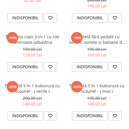
22,00 Lei
259,00 Lei
195,00 Lei
INDISPONIBIL
INDISPONIBIL
Trotineta copii 3-in-1 cu roti
Bicicletă fără pedale cu
-19%
-18%
luminoase (albastru)
lumini, sunete si baloane de
sapun - portocaliu
159,00 Lei
195,00 Lei
129,00 Lei
160,00 Lei
INDISPONIBIL
INDISPONIBIL
Trotinetă 5 în 1 buburuza cu
Trotinetă 5 în 1 buburuza cu
-26%
-24%
scaunel - ( verde )
scaunel - ( mov )
200,00 Lei
195,00 Lei
149,00 Lei
149,00 Lei
INDISPONIBIL
INDISPONIBIL