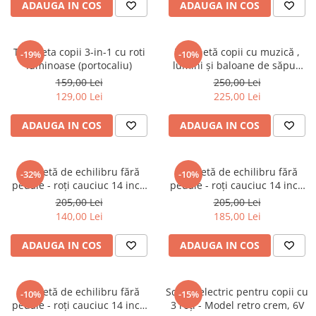
ADAUGA IN COS
ADAUGA IN COS
Trotineta copii 3-in-1 cu roti
Trotinetă copii cu muzică ,
-19%
-10%
luminoase (portocaliu)
lumini și baloane de săpun
(albastra)
159,00 Lei
250,00 Lei
129,00 Lei
225,00 Lei
ADAUGA IN COS
ADAUGA IN COS
Bicicletă de echilibru fără
Bicicletă de echilibru fără
-32%
-10%
pedale - roți cauciuc 14 inch
pedale - roți cauciuc 14 inch
(albastru)
(roz)
205,00 Lei
205,00 Lei
140,00 Lei
185,00 Lei
ADAUGA IN COS
ADAUGA IN COS
Bicicletă de echilibru fără
Scuter electric pentru copii cu
-10%
-15%
pedale - roți cauciuc 14 inch
3 roți - Model retro crem, 6V