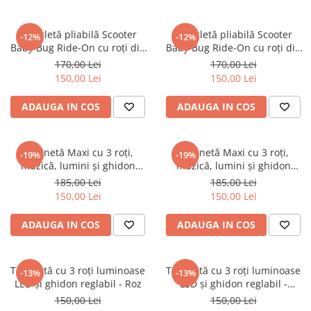
Tricicletă pliabilă Scooter
Tricicletă pliabilă Scooter
-12%
-12%
Baby Bug Ride-On cu roți din
Baby Bug Ride-On cu roți din
silicon - Roz
silicon - Albastru
170,00 Lei
170,00 Lei
150,00 Lei
150,00 Lei
ADAUGA IN COS
ADAUGA IN COS
Trotinetă Maxi cu 3 roți,
Trotinetă Maxi cu 3 roți,
-19%
-19%
muzică, lumini și ghidon
muzică, lumini și ghidon
reglabil - Roz
reglabil - Verde
185,00 Lei
185,00 Lei
150,00 Lei
150,00 Lei
ADAUGA IN COS
ADAUGA IN COS
Trotinetă cu 3 roți luminoase
Trotinetă cu 3 roți luminoase
-13%
-13%
LED și ghidon reglabil - Roz
LED și ghidon reglabil -
Albastru
150,00 Lei
150,00 Lei