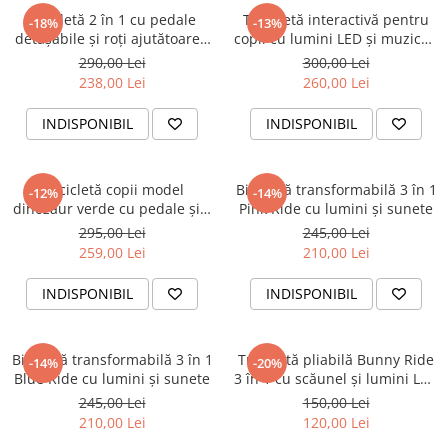
Bicicletă 2 în 1 cu pedale
Tricicletă interactivă pentru
-18%
-13%
detașabile și roți ajutătoare -
copii cu lumini LED și muzică -
Crem
Roz
290,00 Lei
300,00 Lei
238,00 Lei
260,00 Lei
INDISPONIBIL
INDISPONIBIL
Tricicletă copii model
Bicicletă transformabilă 3 în 1
-12%
-14%
dinozaur verde cu pedale și 3
Pink Ride cu lumini și sunete
roți
295,00 Lei
245,00 Lei
259,00 Lei
210,00 Lei
INDISPONIBIL
INDISPONIBIL
Bicicletă transformabilă 3 în 1
Trotinetă pliabilă Bunny Ride
-14%
-20%
Blue Ride cu lumini și sunete
3 în 1 cu scăunel și lumini LED
– Roz
245,00 Lei
150,00 Lei
210,00 Lei
120,00 Lei