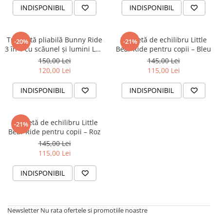
INDISPONIBIL
INDISPONIBIL
Trotinetă pliabilă Bunny Ride
Bicicletă de echilibru Little
-20%
-21%
3 în 1 cu scăunel și lumini LED
Bear Ride pentru copii – Bleu
– Bleu
150,00 Lei
145,00 Lei
120,00 Lei
115,00 Lei
INDISPONIBIL
INDISPONIBIL
Bicicletă de echilibru Little
-21%
Bear Ride pentru copii – Roz
145,00 Lei
115,00 Lei
INDISPONIBIL
Newsletter
Nu rata ofertele si promotiile noastre