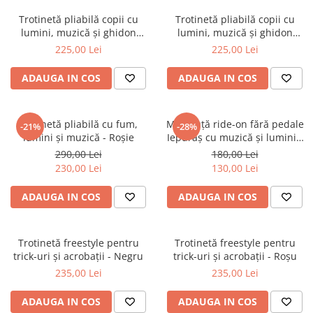
Trotinetă pliabilă copii cu
Trotinetă pliabilă copii cu
lumini, muzică și ghidon
lumini, muzică și ghidon
reglabil - Rocket Blue
reglabil - Navy Rider
225,00 Lei
225,00 Lei
ADAUGA IN COS
ADAUGA IN COS
Trotinetă pliabilă cu fum,
Mașinuță ride-on fără pedale
-21%
-28%
lumini și muzică - Roșie
Iepuraș cu muzică și lumini -
Albastru
290,00 Lei
180,00 Lei
230,00 Lei
130,00 Lei
ADAUGA IN COS
ADAUGA IN COS
Trotinetă freestyle pentru
Trotinetă freestyle pentru
trick-uri și acrobații - Negru
trick-uri și acrobații - Roșu
235,00 Lei
235,00 Lei
ADAUGA IN COS
ADAUGA IN COS