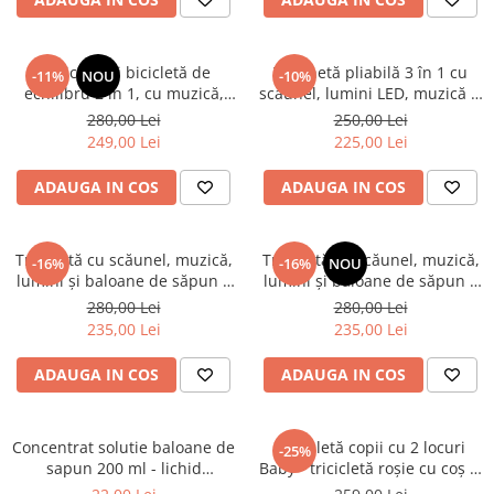
Tricicletă și bicicletă de
Trotinetă pliabilă 3 în 1 cu
-11%
NOU
-10%
echilibru 2 în 1, cu muzică,
scăunel, lumini LED, muzică și
lumini și pedale detașabile -
aparat pentru baloane de
280,00 Lei
250,00 Lei
Roz
săpun – Turcoaz
249,00 Lei
225,00 Lei
ADAUGA IN COS
ADAUGA IN COS
Trotinetă cu scăunel, muzică,
Trotinetă cu scăunel, muzică,
-16%
-16%
NOU
lumini și baloane de săpun –
lumini și baloane de săpun –
Bej
Roz
280,00 Lei
280,00 Lei
235,00 Lei
235,00 Lei
ADAUGA IN COS
ADAUGA IN COS
Concentrat solutie baloane de
Tricicletă copii cu 2 locuri
-25%
sapun 200 ml - lichid
Baby - tricicletă roșie cu coș și
concentrat 1:10
roți EVA