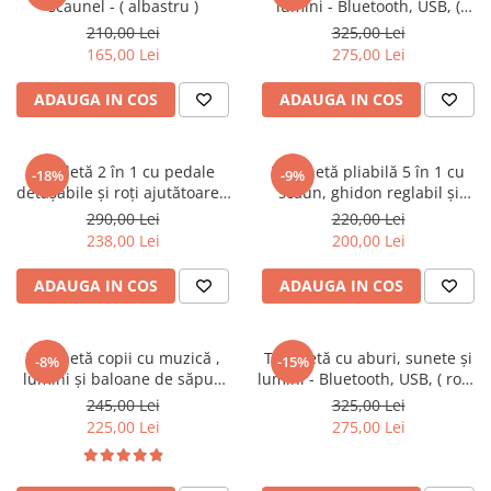
scaunel - ( albastru )
lumini - Bluetooth, USB, (
Masinute Electrice
albastru )
210,00 Lei
325,00 Lei
Role si Skateboard
165,00 Lei
275,00 Lei
Trotinete & Triciclete pentru Copii
ADAUGA IN COS
ADAUGA IN COS
Joaca de Vara & Apa
Piscina & Joaca cu Apa
Colaci & Saltele Gonflabile
Bicicletă 2 în 1 cu pedale
Trotinetă pliabilă 5 în 1 cu
-18%
-9%
detașabile și roți ajutătoare -
scaun, ghidon reglabil și
Jucarii pentru Plaja
Verde
mâner parental - Verde
290,00 Lei
220,00 Lei
Joaca in Aer Liber
238,00 Lei
200,00 Lei
Toate Jucariile pentru Copii
ADAUGA IN COS
ADAUGA IN COS
Jucarii Educative & Invatare
Jucarii Interactive & Sensoriale
Trotinetă copii cu muzică ,
Trotinetă cu aburi, sunete și
Jucarii pentru Bebe (0–2 ani)
-8%
-15%
lumini și baloane de săpun
lumini - Bluetooth, USB, ( rosu
Jocuri de Constructie & Asamblare
(roz)
)
245,00 Lei
325,00 Lei
225,00 Lei
275,00 Lei
Puzzle & Jocuri de Logica
Jucarii din Lemn Natural