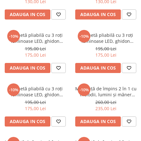
130,00 Lei
130,00 Lei
ADAUGA IN COS
ADAUGA IN COS
Trotinetă pliabilă cu 3 roți
Trotinetă pliabilă cu 3 roți
-10%
-10%
luminoase LED, ghidon
luminoase LED, ghidon
reglabil și design stabil - Mov
reglabil și design stabil - Roz
195,00 Lei
195,00 Lei
175,00 Lei
175,00 Lei
ADAUGA IN COS
ADAUGA IN COS
Trotinetă pliabilă cu 3 roți
Mașinuță de împins 2 în 1 cu
-10%
-10%
luminoase LED, ghidon
melodii, lumini și mâner
reglabil și design stabil -
parental detașabil - Roz
195,00 Lei
260,00 Lei
Albastru
175,00 Lei
235,00 Lei
ADAUGA IN COS
ADAUGA IN COS