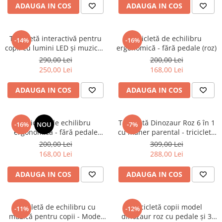
Trenulete & Seturi Feroviare
ADAUGA IN COS
ADAUGA IN COS
Invatare prin Joaca
Jucarii pentru Dezvoltare
Tricicletă interactivă pentru
Bicicletă de echilibru
-14%
-16%
copii cu lumini LED și muzică -
ergonomică - fără pedale (roz)
Albastru
290,00 Lei
200,00 Lei
250,00 Lei
168,00 Lei
ADAUGA IN COS
ADAUGA IN COS
Bicicletă de echilibru
Trotinetă Dinozaur Roz 6 în 1
-16%
NOU
-7%
ergonomică - fără pedale
cu maner parental - tricicletă
(verde)
copii multifuncțională
200,00 Lei
309,00 Lei
168,00 Lei
288,00 Lei
ADAUGA IN COS
ADAUGA IN COS
Bicicletă de echilibru cu
Tricicletă copii model
-11%
-12%
muzică pentru copii - Model
dinozaur roz cu pedale și 3