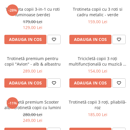
Trotineta copii 3-in-1 cu roti
Trotineta copii cu 3 roti si
-28%
luminoase (verde)
cadru metalic - verde
179,00 Lei
159,00 Lei
129,00 Lei
ADAUGA IN COS
ADAUGA IN COS
Trotinetă premium pentru
Tricicletă copii 3 roți
copii "Avion" - alb & albastru
multifuncțională cu muzică si
lumini LED
289,00 Lei
154,00 Lei
ADAUGA IN COS
ADAUGA IN COS
Trotinetă premium Scooter
Trotinetă copii 3 roți, pliabilă-
-11%
alb - trotinetă copii cu lumini
roz
280,00 Lei
185,00 Lei
249,00 Lei