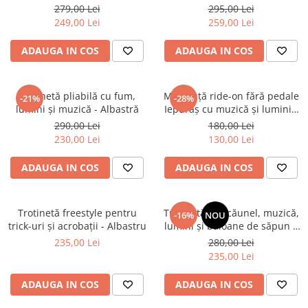
dinozaur roz
roți
279,00 Lei
295,00 Lei
249,00 Lei
259,00 Lei
ADAUGA IN COS
ADAUGA IN COS
Trotinetă pliabilă cu fum,
Mașinuță ride-on fără pedale
-21%
-28%
lumini și muzică - Albastră
Iepuraș cu muzică și lumini -
Roz
290,00 Lei
180,00 Lei
230,00 Lei
130,00 Lei
ADAUGA IN COS
ADAUGA IN COS
Trotinetă freestyle pentru
Trotinetă cu scăunel, muzică,
-16%
NOU
trick-uri și acrobații - Albastru
lumini și baloane de săpun –
Verde
235,00 Lei
280,00 Lei
235,00 Lei
ADAUGA IN COS
ADAUGA IN COS